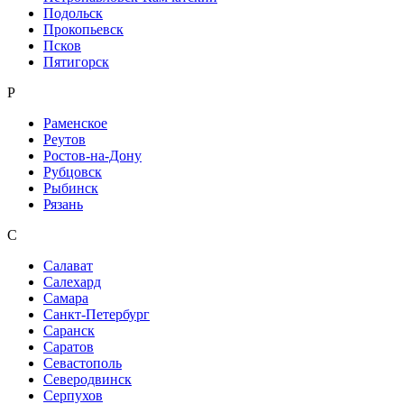
Подольск
Прокопьевск
Псков
Пятигорск
Р
Раменское
Реутов
Ростов-на-Дону
Рубцовск
Рыбинск
Рязань
С
Салават
Салехард
Самара
Санкт-Петербург
Саранск
Саратов
Севастополь
Северодвинск
Серпухов