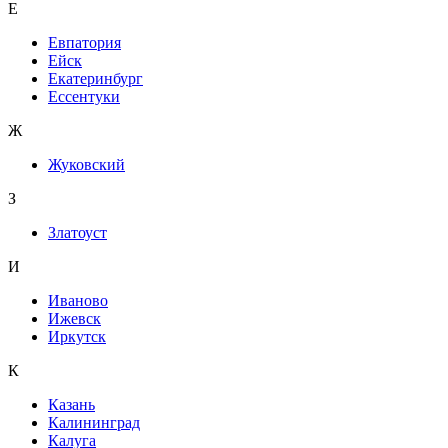
Е
Евпатория
Ейск
Екатеринбург
Ессентуки
Ж
Жуковский
З
Златоуст
И
Иваново
Ижевск
Иркутск
К
Казань
Калининград
Калуга