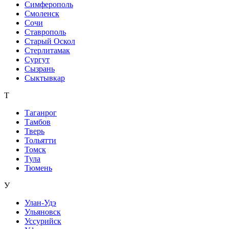
Симферополь
Смоленск
Сочи
Ставрополь
Старый Оскол
Стерлитамак
Сургут
Сызрань
Сыктывкар
Т
Таганрог
Тамбов
Тверь
Тольятти
Томск
Тула
Тюмень
У
Улан-Удэ
Ульяновск
Уссурийск