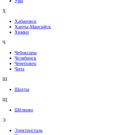
Уфа
Х
Хабаровск
Ханты-Мансийск
Химки
Ч
Чебоксары
Челябинск
Череповец
Чита
Ш
Шахты
Щ
Щёлково
Э
Электросталь