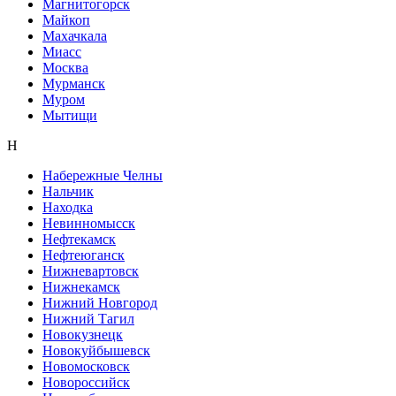
Магнитогорск
Майкоп
Махачкала
Миасс
Москва
Мурманск
Муром
Мытищи
Н
Набережные Челны
Нальчик
Находка
Невинномысск
Нефтекамск
Нефтеюганск
Нижневартовск
Нижнекамск
Нижний Новгород
Нижний Тагил
Новокузнецк
Новокуйбышевск
Новомосковск
Новороссийск