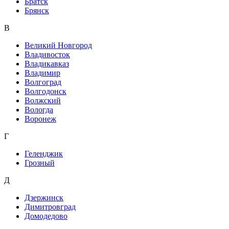
Братск
Брянск
В
Великий Новгород
Владивосток
Владикавказ
Владимир
Волгоград
Волгодонск
Волжский
Вологда
Воронеж
Г
Геленджик
Грозный
Д
Дзержинск
Димитровград
Домодедово