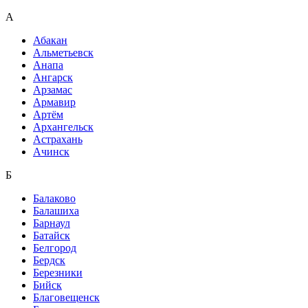
А
Абакан
Альметьевск
Анапа
Ангарск
Арзамас
Армавир
Артём
Архангельск
Астрахань
Ачинск
Б
Балаково
Балашиха
Барнаул
Батайск
Белгород
Бердск
Березники
Бийск
Благовещенск