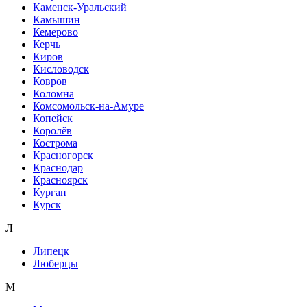
Каменск-Уральский
Камышин
Кемерово
Керчь
Киров
Кисловодск
Ковров
Коломна
Комсомольск-на-Амуре
Копейск
Королёв
Кострома
Красногорск
Краснодар
Красноярск
Курган
Курск
Л
Липецк
Люберцы
М