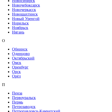
Новосибирск
Новочебоксарск
Новочеркасск
Новошахтинск
Новый Уренгой
Норильск
Ноябрьск
Нягань
О
Обнинск
Одинцово
Октябрьский
Омск
Оренбург
Орск
Орёл
П
Пенза
Первоуральск
Пермь
Петрозаводск
Петропавловск-Камчатский